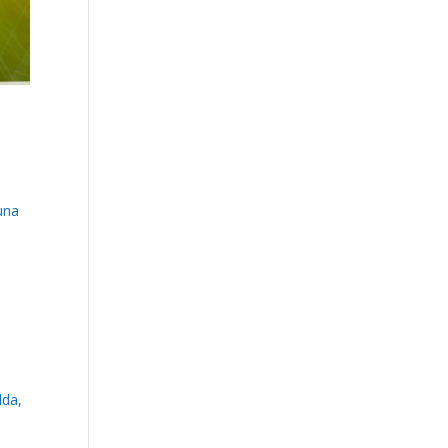
 una
lda,