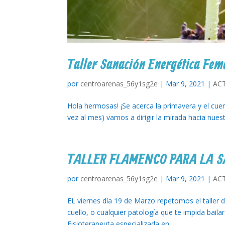
Taller Sanación Energética Fem
por
centroarenas_56y1sg2e
|
Mar 9, 2021
|
AC
Hola hermosas! ¡Se acerca la primavera y el cuer
vez al mes) vamos a dirigir la mirada hacia nuest
TALLER FLAMENCO PARA LA 
por
centroarenas_56y1sg2e
|
Mar 9, 2021
|
AC
EL viernes día 19 de Marzo repetomos el taller 
cuello, o cualquier patología que te impida bail
Fisioterapeuta especializada en...