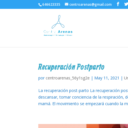
646623335
centroarenas@gmail.com
Recuperación Postparto
por
centroarenas_56y1sg2e
|
May 11, 2021
|
U
La recuperación post-parto La recuperación po
descansar, tomar conciencia de la respiración, 
mamá. El movimiento se empezará cuando la m