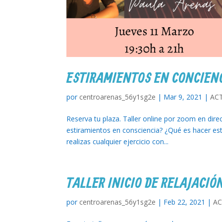
ESTIRAMIENTOS EN CONCIENC
por
centroarenas_56y1sg2e
|
Mar 9, 2021
|
AC
Reserva tu plaza. Taller online por zoom en dire
estiramientos en consciencia? ¿Qué es hacer est
realizas cualquier ejercicio con...
TALLER INICIO DE RELAJACIÓ
por
centroarenas_56y1sg2e
|
Feb 22, 2021
|
AC