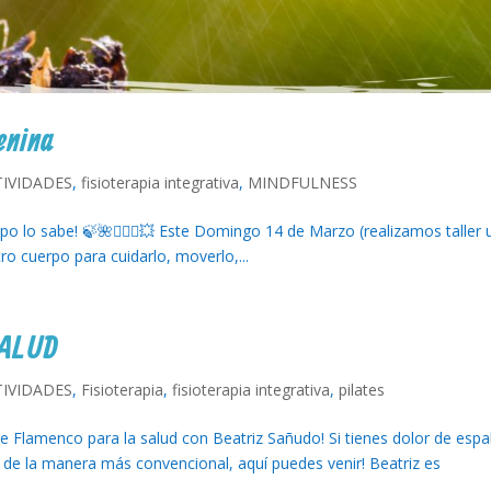
enina
TIVIDADES
,
fisioterapia integrativa
,
MINDFULNESS
po lo sabe! 🍃🌺🤸🏻‍♀️💥 Este Domingo 14 de Marzo (realizamos taller
ro cuerpo para cuidarlo, moverlo,...
SALUD
TIVIDADES
,
Fisioterapia
,
fisioterapia integrativa
,
pilates
de Flamenco para la salud con Beatriz Sañudo! Si tienes dolor de espa
ar de la manera más convencional, aquí puedes venir! Beatriz es