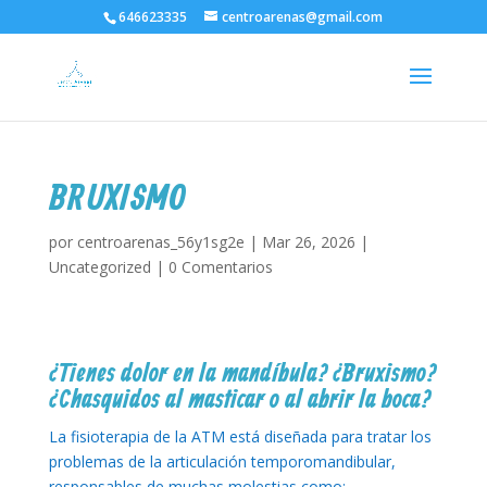
646623335
centroarenas@gmail.com
BRUXISMO
por
centroarenas_56y1sg2e
|
Mar 26, 2026
|
Uncategorized
|
0 Comentarios
¿Tienes dolor en la mandíbula? ¿Bruxismo?
¿Chasquidos al masticar o al abrir la boca?
La fisioterapia de la ATM está diseñada para tratar los
problemas de la articulación temporomandibular,
responsables de muchas molestias como: