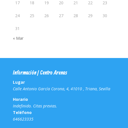
17
18
19
20
21
22
23
24
25
26
27
28
29
30
31
« Mar
Información | Centro Arenas
Lugar
Calle Antonio García Corona, 4, 41010 , Triana, Sevilla
Horario
Indefinido. Citas previas.
Teléfono
646623335