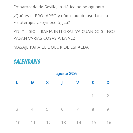
Embarazada de Sevilla, la ciática no se aguanta
¿Qué es el PROLAPSO y cómo auede ayudarte la
Fisioterapia Uroginecológica?
PNI Y FISIOTERAPIA INTEGRATIVA CUANDO SE NOS
PASAN VARIAS COSAS A LA VEZ
MASAJE PARA EL DOLOR DE ESPALDA
CALENDARIO
agosto 2026
L
M
X
J
V
S
D
1
2
3
4
5
6
7
8
9
10
11
12
13
14
15
16