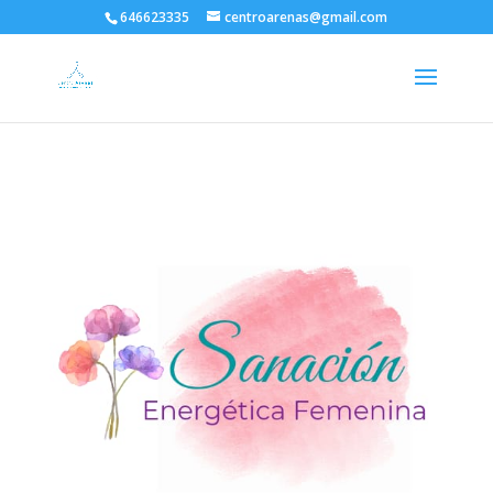
646623335
centroarenas@gmail.com