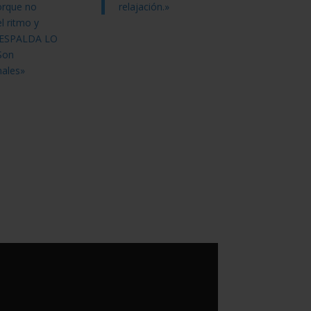
orque no
relajación.»
l ritmo y
 ESPALDA LO
Son
ales»