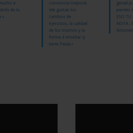
mucho a
conciencia corporal.
genial p
strés de la
Me gustan los
pierdes e
a.»
cambios de
ESO TU
ejercicios, la calidad
NOTA…
de los mismos y la
fenomen
forma d enseñar q
tiene Paula.»