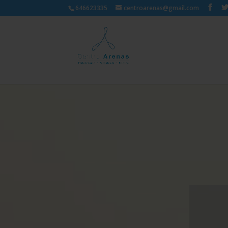
646623335
centroarenas@gmail.com