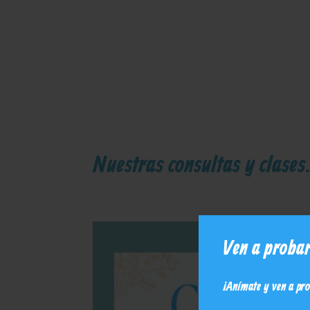
Nuestras consultas y clases.
Ven a probar
¡Anímate y ven a pr