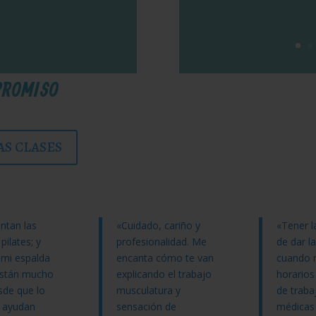
PROMISO
AS CLASES
ntan las
«Cuidado, cariño y
«Tener l
pilates; y
profesionalidad. Me
de dar la
 mi espalda
encanta cómo te van
cuando n
 están mucho
explicando el trabajo
horarios
sde que lo
musculatura y
de traba
 ayudan
sensación de
médicas