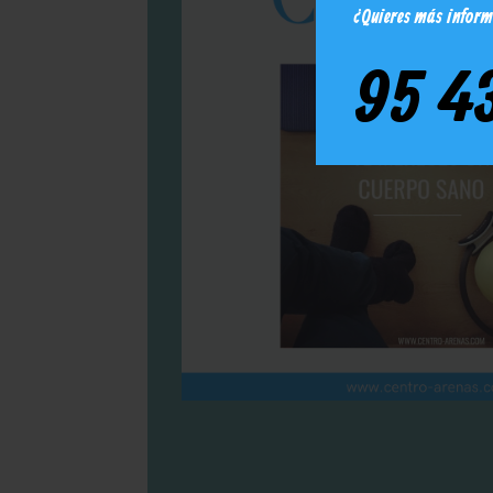
¿Quieres más infor
95 4