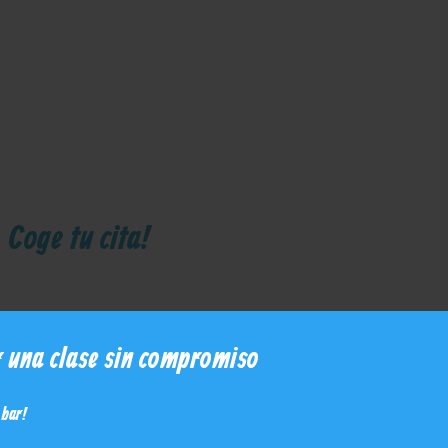
 Coge tu cita!
 una clase sin compromiso
obar!