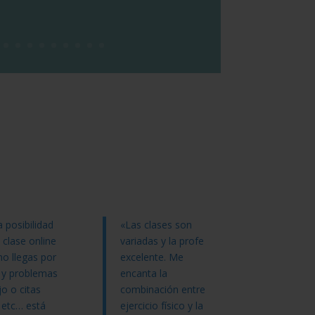
a posibilidad
«Las clases son
 clase online
variadas y la profe
o llegas por
excelente. Me
 y problemas
encanta la
jo o citas
combinación entre
 etc… está
ejercicio físico y la