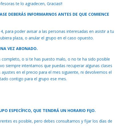
fesoras te lo agradecen, Gracias!!
A CLASE DEBERÁS INFORMARNOS ANTES DE QUE COMIENCE
, para poder avisar a las personas interesadas en asistir a tu
iera plaza, o anular el grupo en el caso opuesto.
 UNA VEZ ABONADO.
es completo, o si te has puesto malo, o no te ha sido posible
tivo siempre intentamos que puedas recuperar algunas clases
ajustes en el precio para el mes siguiente, ni devolvemos el
ado contigo para el grupo ese mes.
PO ESPECÍFICO, QUE TENDRÁ UN HORARIO FIJO.
erentes es posible, pero debes consultarnos y fijar los días de