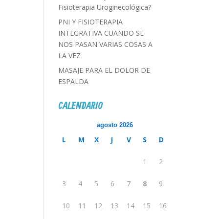
Fisioterapia Uroginecológica?
PNI Y FISIOTERAPIA
INTEGRATIVA CUANDO SE
NOS PASAN VARIAS COSAS A
LA VEZ
MASAJE PARA EL DOLOR DE
ESPALDA
CALENDARIO
agosto 2026
L
M
X
J
V
S
D
1
2
3
4
5
6
7
8
9
10
11
12
13
14
15
16