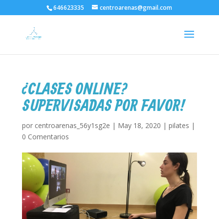
646623335
centroarenas@gmail.com
¿CLASES ONLINE?
SUPERVISADAS POR FAVOR!
por
centroarenas_56y1sg2e
|
May 18, 2020
|
pilates
|
0 Comentarios