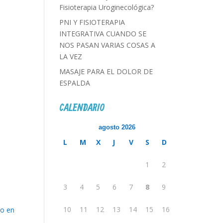
Fisioterapia Uroginecológica?
PNI Y FISIOTERAPIA
INTEGRATIVA CUANDO SE
NOS PASAN VARIAS COSAS A
LA VEZ
MASAJE PARA EL DOLOR DE
ESPALDA
CALENDARIO
agosto 2026
L
M
X
J
V
S
D
1
2
3
4
5
6
7
8
9
10
11
12
13
14
15
16
do en