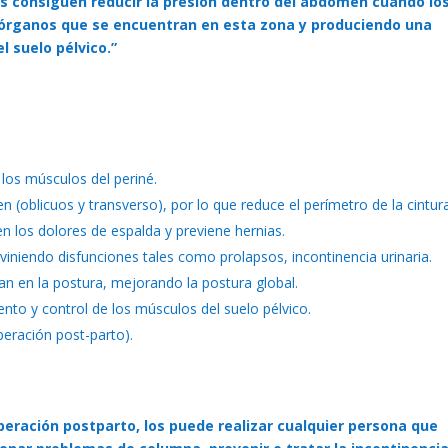
os consiguen reducir la presión dentro del abdomen cuando lo
 órganos que se encuentran en esta zona y produciendo una
l suelo pélvico.”
 los músculos del periné.
(oblicuos y transverso), por lo que reduce el perímetro de la cintura
en los dolores de espalda y previene hernias.
eviniendo disfunciones tales como prolapsos, incontinencia urinaria.
an en la postura, mejorando la postura global.
ento y control de los músculos del suelo pélvico.
peración post-parto).
eración postparto, los puede realizar cualquier persona que