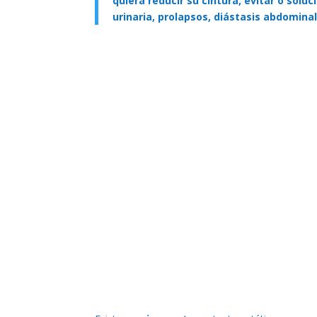
quiera reducir su cintura, evitar o solu
urinaria, prolapsos, diástasis abdominal