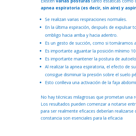
Existen
varias posturas
tanto estáticas como 
apnea espiratoria (es decir, sin aire) y asp
Se realizan varias respiraciones normales.
En la última espiración, después de expulsar tod
ombligo hacia arriba y hacia adentro.
Es un gesto de succión, como si tomáramos ag
Es importante aguantar la posición mínimo 1
Es importante mantener la postura de autoel
Al realizar la apnea espiratoria, el efecto de s
consigue disminuir la presión sobre el suelo pé
Esto conlleva una activación de la faja abdomi
No hay técnicas milagrosas que prometan una re
Los resultados pueden comenzar a notarse entre
para ser realmente eficaces deberían realizars
constancia son esenciales para la eficacia