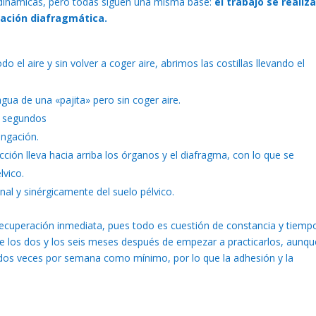
dinámicas, pero todas siguen una misma base:
el trabajo se realiz
iración diafragmática.
o el aire y sin volver a coger aire, abrimos las costillas llevando el
ua de una «pajita» pero sin coger aire.
0 segundos
ongación.
ucción lleva hacia arriba los órganos y el diafragma, con lo que se
lvico.
nal y sinérgicamente del suelo pélvico.
cuperación inmediata, pues todo es cuestión de constancia y tiemp
 los dos y los seis meses después de empezar a practicarlos, aunqu
e dos veces por semana como mínimo, por lo que la adhesión y la