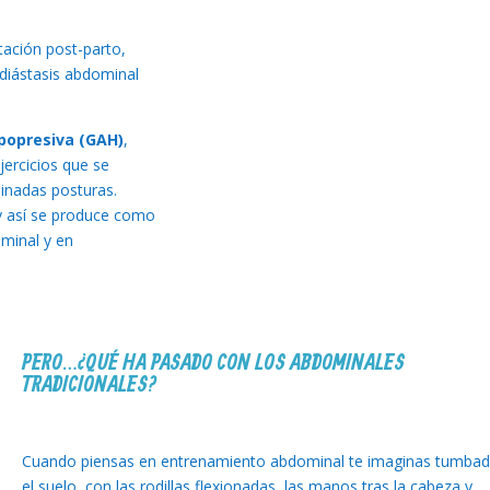
itación post-parto,
 diástasis abdominal
popresiva (GAH)
,
jercicios que se
minadas posturas.
 y así se produce como
ominal y en
PERO…¿QUÉ HA PASADO CON LOS ABDOMINALES
TRADICIONALES?
Cuando piensas en entrenamiento abdominal te imaginas tumba
el suelo, con las rodillas flexionadas, las manos tras la cabeza y