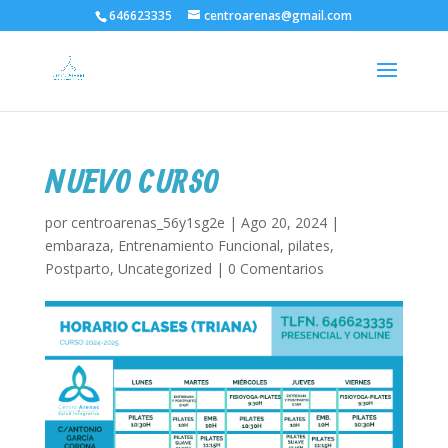
646623335
centroarenas@gmail.com
NUEVO CURSO
por
centroarenas_56y1sg2e
|
Ago 20, 2024
|
embaraza
,
Entrenamiento Funcional
,
pilates
,
Postparto
,
Uncategorized
|
0 Comentarios