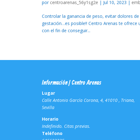
por
centroarenas_56y1sg2e
|
Jul 10, 2023
|
emb
Controlar la ganancia de peso, evitar dolores de 
gestación…es posible!! Centro Arenas te ofrece u
con el fin de conseguir...
Información | Centro Arenas
Lugar
Calle Antonio García Corona, 4, 41010 , Triana,
Sevilla
Horario
Indefinido. Citas previas.
Teléfono