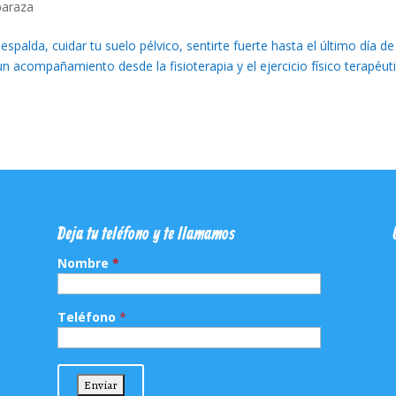
araza
espalda, cuidar tu suelo pélvico, sentirte fuerte hasta el último día de
n acompañamiento desde la fisioterapia y el ejercicio físico terapéut
Deja tu teléfono y te llamamos
Nombre
*
Teléfono
*