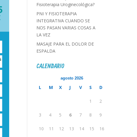
Fisioterapia Uroginecológica?
PNI Y FISIOTERAPIA
INTEGRATIVA CUANDO SE
NOS PASAN VARIAS COSAS A
LA VEZ
MASAJE PARA EL DOLOR DE
ESPALDA
CALENDARIO
agosto 2026
L
M
X
J
V
S
D
1
2
3
4
5
6
7
8
9
10
11
12
13
14
15
16