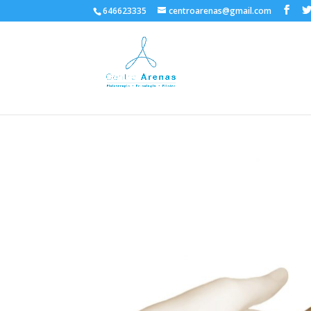
646623335
centroarenas@gmail.com