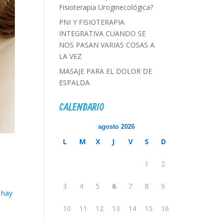
Fisioterapia Uroginecológica?
PNI Y FISIOTERAPIA
INTEGRATIVA CUANDO SE
NOS PASAN VARIAS COSAS A
LA VEZ
MASAJE PARA EL DOLOR DE
ESPALDA
CALENDARIO
agosto 2026
L
M
X
J
V
S
D
1
2
3
4
5
6
7
8
9
 hay
10
11
12
13
14
15
16