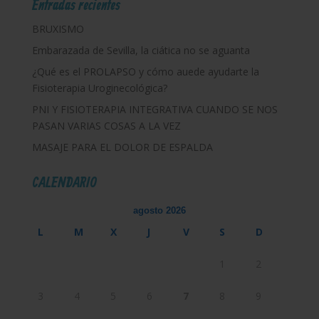
Entradas recientes
BRUXISMO
Embarazada de Sevilla, la ciática no se aguanta
¿Qué es el PROLAPSO y cómo auede ayudarte la
Fisioterapia Uroginecológica?
PNI Y FISIOTERAPIA INTEGRATIVA CUANDO SE NOS
PASAN VARIAS COSAS A LA VEZ
MASAJE PARA EL DOLOR DE ESPALDA
CALENDARIO
agosto 2026
L
M
X
J
V
S
D
1
2
3
4
5
6
7
8
9