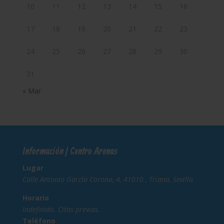
10
11
12
13
14
15
16
17
18
19
20
21
22
23
24
25
26
27
28
29
30
31
« Mar
Información | Centro Arenas
Lugar
Calle Antonio García Corona, 4, 41010 , Triana, Sevilla
Horario
Indefinido. Citas previas.
Teléfono