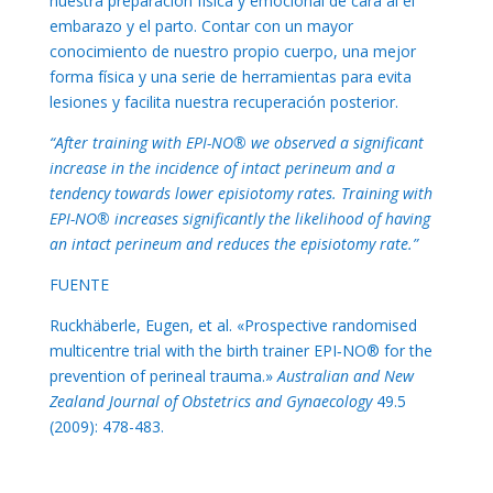
nuestra preparación física y emocional de cara al el
embarazo y el parto. Contar con un mayor
conocimiento de nuestro propio cuerpo, una mejor
forma física y una serie de herramientas para evita
lesiones y facilita nuestra recuperación posterior.
“After training with EPI-NO® we observed a significant
increase in the incidence of intact perineum and a
tendency towards lower episiotomy rates. Training with
EPI-NO® increases significantly the likelihood of having
an intact perineum and reduces the episiotomy rate.”
FUENTE
Ruckhäberle, Eugen, et al. «Prospective randomised
multicentre trial with the birth trainer EPI‐NO® for the
prevention of perineal trauma.»
Australian and New
Zealand Journal of Obstetrics and Gynaecology
49.5
(2009): 478-483.