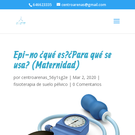
646623335
centroarenas@gmail.com
Epi-no ¿qué es?¿Para qué se
usa? (Maternidad)
por
centroarenas_56y1sg2e
|
Mar 2, 2020
|
fisioterapia de suelo pélvico
|
0 Comentarios