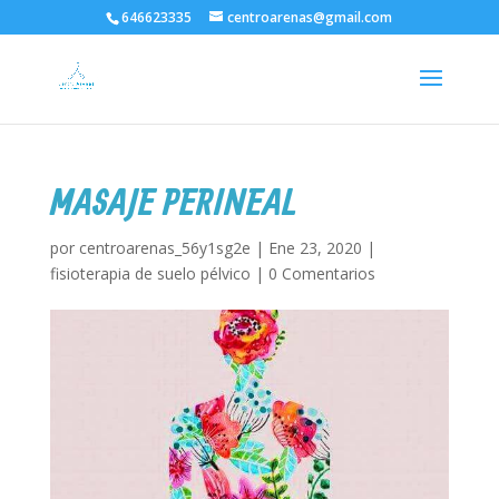
646623335
centroarenas@gmail.com
MASAJE PERINEAL
por
centroarenas_56y1sg2e
|
Ene 23, 2020
|
fisioterapia de suelo pélvico
|
0 Comentarios