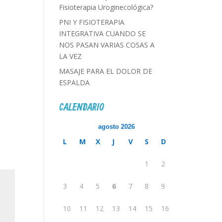
Fisioterapia Uroginecológica?
PNI Y FISIOTERAPIA
INTEGRATIVA CUANDO SE
NOS PASAN VARIAS COSAS A
LA VEZ
MASAJE PARA EL DOLOR DE
ESPALDA
CALENDARIO
agosto 2026
L
M
X
J
V
S
D
1
2
3
4
5
6
7
8
9
10
11
12
13
14
15
16