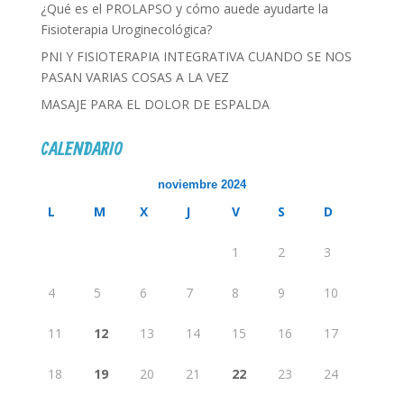
¿Qué es el PROLAPSO y cómo auede ayudarte la
Fisioterapia Uroginecológica?
PNI Y FISIOTERAPIA INTEGRATIVA CUANDO SE NOS
PASAN VARIAS COSAS A LA VEZ
MASAJE PARA EL DOLOR DE ESPALDA
CALENDARIO
noviembre 2024
L
M
X
J
V
S
D
1
2
3
4
5
6
7
8
9
10
11
12
13
14
15
16
17
18
19
20
21
22
23
24