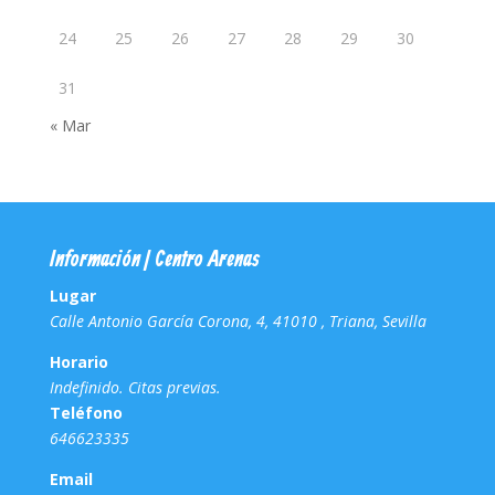
24
25
26
27
28
29
30
31
« Mar
Información | Centro Arenas
Lugar
Calle Antonio García Corona, 4, 41010 , Triana, Sevilla
Horario
Indefinido. Citas previas.
Teléfono
646623335
Email