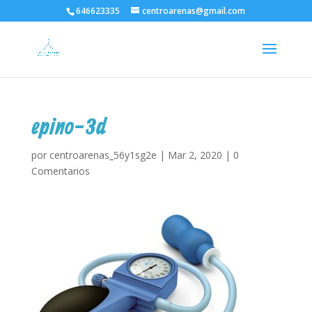
646623335
centroarenas@gmail.com
epino-3d
por
centroarenas_56y1sg2e
|
Mar 2, 2020
|
0
Comentarios