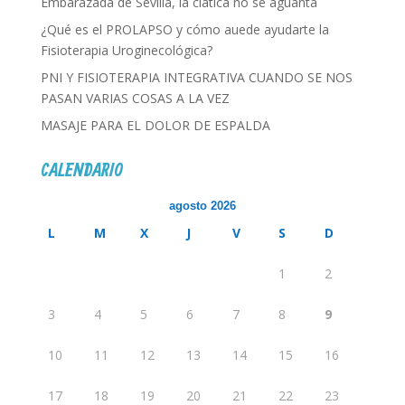
Embarazada de Sevilla, la ciática no se aguanta
¿Qué es el PROLAPSO y cómo auede ayudarte la
Fisioterapia Uroginecológica?
PNI Y FISIOTERAPIA INTEGRATIVA CUANDO SE NOS
PASAN VARIAS COSAS A LA VEZ
MASAJE PARA EL DOLOR DE ESPALDA
CALENDARIO
agosto 2026
L
M
X
J
V
S
D
1
2
3
4
5
6
7
8
9
10
11
12
13
14
15
16
17
18
19
20
21
22
23