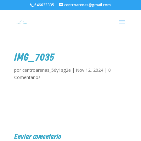
646623335
centroarenas@gmail.com
IMG_7035
por
centroarenas_56y1sg2e
|
Nov 12, 2024
|
0
Comentarios
Enviar comentario