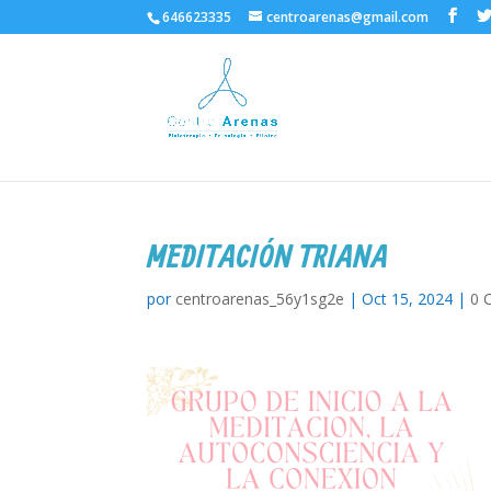
646623335
centroarenas@gmail.com
MEDITACIÓN TRIANA
por
centroarenas_56y1sg2e
|
Oct 15, 2024
|
0 