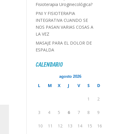
Fisioterapia Uroginecológica?
PNI Y FISIOTERAPIA
INTEGRATIVA CUANDO SE
NOS PASAN VARIAS COSAS A
LA VEZ
MASAJE PARA EL DOLOR DE
ESPALDA
CALENDARIO
agosto 2026
L
M
X
J
V
S
D
1
2
3
4
5
6
7
8
9
10
11
12
13
14
15
16