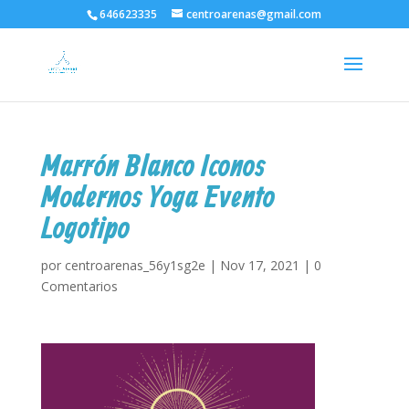
646623335
centroarenas@gmail.com
Marrón Blanco Iconos
Modernos Yoga Evento
Logotipo
por
centroarenas_56y1sg2e
|
Nov 17, 2021
|
0
Comentarios