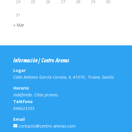
24
25
26
27
28
29
30
31
« Mar
Información | Centro Arenas
Lugar
Calle Antonio García Corona, 4, 41010 , Triana, Sevilla
Horario
Indefinido. Citas previas.
Teléfono
646623335
Email
contacto@centro-arenas.com