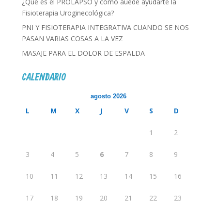
¿Qué es el PROLAPSO y cómo auede ayudarte la
Fisioterapia Uroginecológica?
PNI Y FISIOTERAPIA INTEGRATIVA CUANDO SE NOS
PASAN VARIAS COSAS A LA VEZ
MASAJE PARA EL DOLOR DE ESPALDA
CALENDARIO
agosto 2026
L
M
X
J
V
S
D
1
2
3
4
5
6
7
8
9
10
11
12
13
14
15
16
17
18
19
20
21
22
23