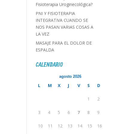
Fisioterapia Uroginecológica?
PNI Y FISIOTERAPIA
INTEGRATIVA CUANDO SE
NOS PASAN VARIAS COSAS A
LA VEZ
MASAJE PARA EL DOLOR DE
ESPALDA
CALENDARIO
agosto 2026
L
M
X
J
V
S
D
1
2
3
4
5
6
7
8
9
10
11
12
13
14
15
16