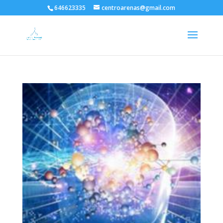
646623335
centroarenas@gmail.com