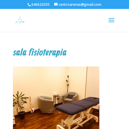
646623335
centroarenas@gmail.com
sala fisioterapia