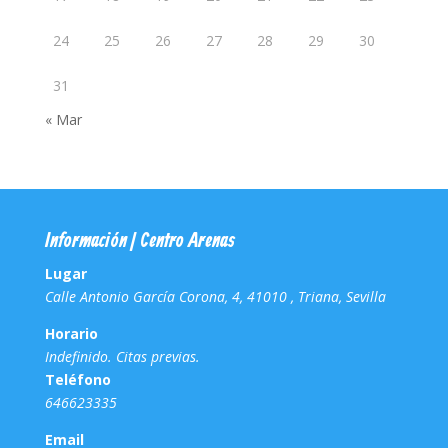
24
25
26
27
28
29
30
31
« Mar
Información | Centro Arenas
Lugar
Calle Antonio García Corona, 4, 41010 , Triana, Sevilla
Horario
Indefinido. Citas previas.
Teléfono
646623335
Email