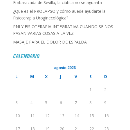
Embarazada de Sevilla, la ciática no se aguanta
¿Qué es el PROLAPSO y cómo auede ayudarte la
Fisioterapia Uroginecológica?
PNI Y FISIOTERAPIA INTEGRATIVA CUANDO SE NOS
PASAN VARIAS COSAS A LA VEZ
MASAJE PARA EL DOLOR DE ESPALDA
CALENDARIO
agosto 2026
L
M
X
J
V
S
D
1
2
3
4
5
6
7
8
9
10
11
12
13
14
15
16
17
18
19
20
21
22
23