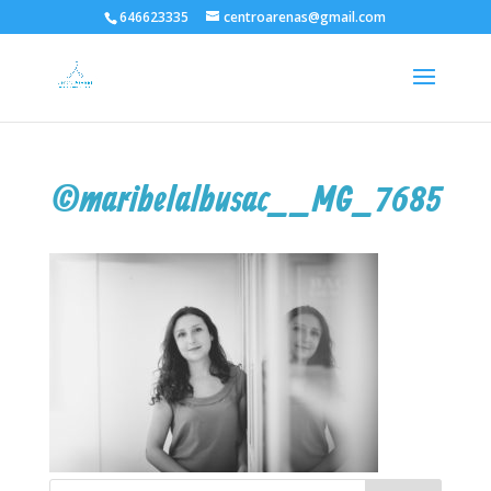
646623335
centroarenas@gmail.com
©maribelalbusac__MG_7685