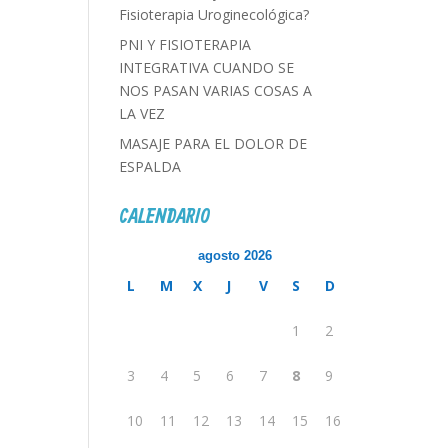
Fisioterapia Uroginecológica?
PNI Y FISIOTERAPIA
INTEGRATIVA CUANDO SE
NOS PASAN VARIAS COSAS A
LA VEZ
MASAJE PARA EL DOLOR DE
ESPALDA
CALENDARIO
agosto 2026
L
M
X
J
V
S
D
1
2
3
4
5
6
7
8
9
10
11
12
13
14
15
16