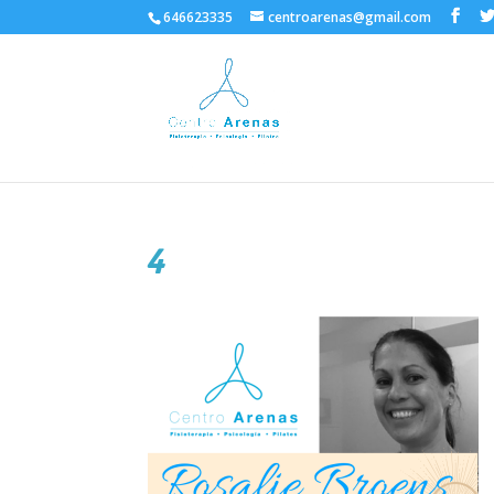
646623335
centroarenas@gmail.com
4