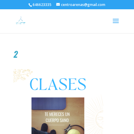
646623335
centroarenas@gmail.com
2