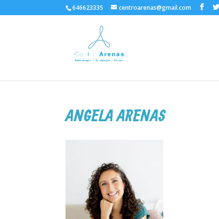
646623335
centroarenas@gmail.com
ANGELA ARENAS