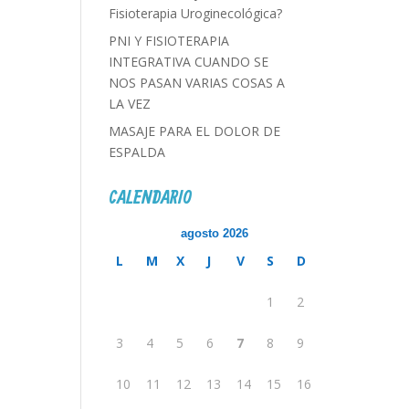
Fisioterapia Uroginecológica?
PNI Y FISIOTERAPIA
INTEGRATIVA CUANDO SE
NOS PASAN VARIAS COSAS A
LA VEZ
MASAJE PARA EL DOLOR DE
ESPALDA
CALENDARIO
agosto 2026
L
M
X
J
V
S
D
1
2
3
4
5
6
7
8
9
10
11
12
13
14
15
16