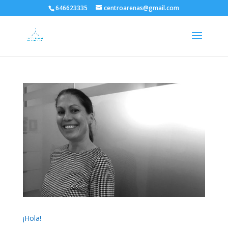
646623335
centroarenas@gmail.com
¡Hola!