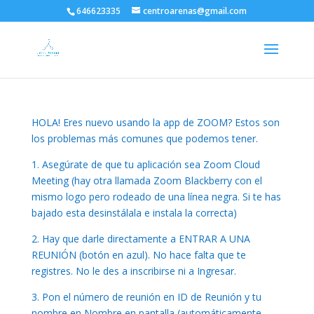
646623335
centroarenas@gmail.com
HOLA! Eres nuevo usando la app de ZOOM? Estos son
los problemas más comunes que podemos tener.
1. Asegúrate de que tu aplicación sea Zoom Cloud
Meeting (hay otra llamada Zoom Blackberry con el
mismo logo pero rodeado de una línea negra. Si te has
bajado esta desinstálala e instala la correcta)
2. Hay que darle directamente a ENTRAR A UNA
REUNIÓN (botón en azul). No hace falta que te
registres. No le des a inscribirse ni a Ingresar.
3. Pon el número de reunión en ID de Reunión y tu
nombre en Nombre en pantalla (automáticamente